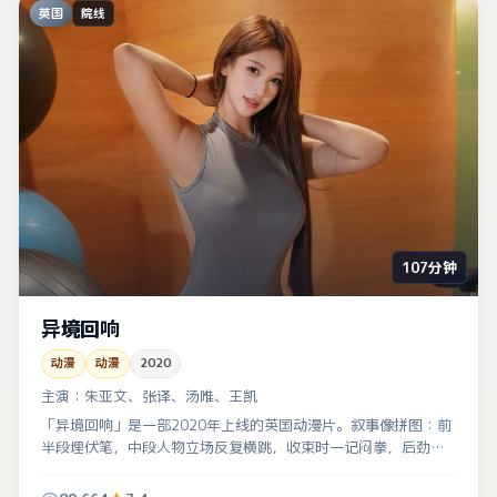
英国
院线
107分钟
异境回响
动漫
动漫
2020
主演：
朱亚文、张译、汤唯、王凯
「异境回响」是一部2020年上线的英国动漫片。叙事像拼图：前
半段埋伏笔，中段人物立场反复横跳，收束时一记闷拳，后劲很
足。