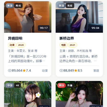
英国
英国
院线
完结
99:17
99:04
异境回响
断桥边界
动漫
2020
电影
2021
主演：
朱亚文、张译 等
主演：
胡歌、木村拓哉 等
「异境回响」是一部2020年
公路 + 救赎的混合体。断桥
上线的英国动漫片。叙事像
边界让角色一直在移动，英
拼图：前半段埋伏笔，中段
国外景地把孤独感拍得很具
人物立场反复横跳，收束时
体——像跟着他们一起赶路
89,664
7.4
88,849
8.5
动漫
家庭
一记闷拳，后劲很足。
的家庭叙事。
中国
韩国
4K
热播