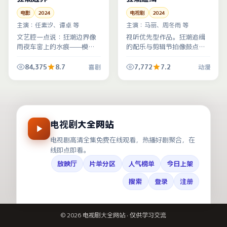
电影
2024
电视剧
2024
主演：
任素汐、谭卓 等
主演：
马丽、周冬雨 等
文艺腔一点说：狂潮边界像
视听优先型作品。狂潮追缉
雨夜车窗上的水痕——模
的配乐与剪辑节拍像鼓点，
糊、流动、却指向同一个方
动漫场面服务节奏而不是堆
向。喜剧元素服务情绪，而
砌；法国制作水准在线。
84,375
8.7
7,772
7.2
喜剧
动漫
非炫技。
电视剧大全网站
电视剧高清全集免费在线观看，热播好剧聚合，在
线即点即看。
放映厅
片单分区
人气榜单
今日上架
搜索
登录
注册
©
2026
电视剧大全网站
· 仅供学习交流