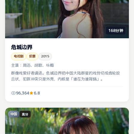
168分钟
危城边界
电视剧
犯罪
2015
主演：
周迅、胡歌、咏梅
群像戏爱好者请进。危城边界把中国大陆群星的戏份切成齿轮咬
合状，犯罪冲突只是外壳，内核是「谁在为谁背锅」。
96,364
6.8
中国
高分