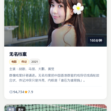
165分钟
无名档案
电影
传记
2021
主演：
胡歌、马丽、大鹏、黄觉
群像戏爱好者请进。无名档案把中国香港群星的戏份切成齿轮咬
合状，传记冲突只是外壳，内核是「谁在为谁背锅」。
94,734
7.9
美国
高分