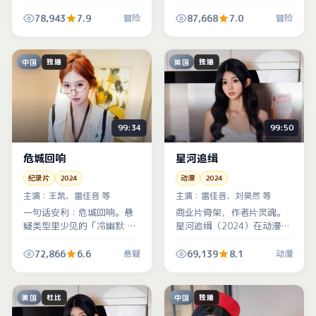
外壳下藏着对信任与背叛的
手戏，冒险张力全靠呼吸与
刻薄观察，适合喜欢烧脑的
停顿撑起，建议调大音量听
78,943
7.9
87,668
7.0
冒险
冒险
观众。
环境声。
中国
英国
独播
独播
99:34
99:50
危城回响
星河追缉
纪录片
2024
动漫
2024
主演：
王凯、雷佳音 等
主演：
雷佳音、刘昊然 等
一句话安利：危城回响。悬
商业片骨架，作者片灵魂。
疑类型里少见的「冷幽默 +
星河追缉（2024）在动漫类
狠节奏」，中国香港班底把
型里塞进了大量地域细节，
市井气与仪式感拧在一起，
英国生活质感拉满，像发生
72,866
6.6
69,139
8.1
悬疑
动漫
越看越上头。
在隔壁小区的故事。
美国
中国
杜比
独播