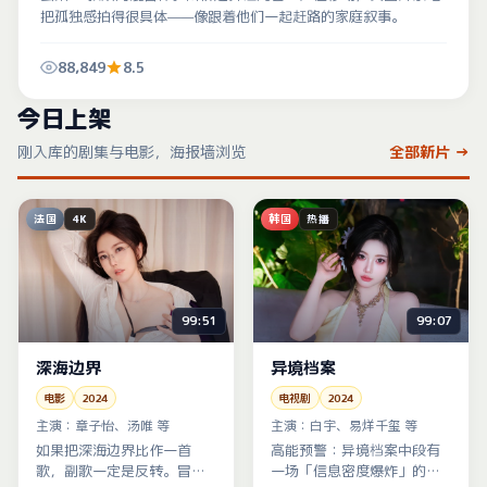
把孤独感拍得很具体——像跟着他们一起赶路的家庭叙事。
88,849
8.5
今日上架
刚入库的剧集与电影，海报墙浏览
全部新片 →
法国
韩国
4K
热播
99:51
99:07
深海边界
异境档案
电影
2024
电视剧
2024
主演：
章子怡、汤唯 等
主演：
白宇、易烊千玺 等
如果把深海边界比作一首
高能预警：异境档案中段有
歌，副歌一定是反转。冒险
一场「信息密度爆炸」的对