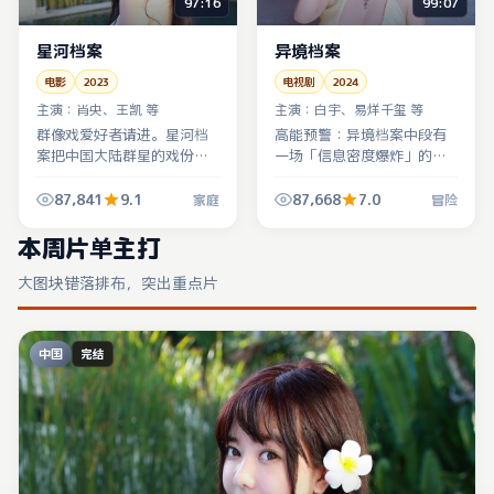
97:16
99:07
星河档案
异境档案
电影
2023
电视剧
2024
主演：
肖央、王凯 等
主演：
白宇、易烊千玺 等
群像戏爱好者请进。星河档
高能预警：异境档案中段有
案把中国大陆群星的戏份切
一场「信息密度爆炸」的对
成齿轮咬合状，家庭冲突只
手戏，冒险张力全靠呼吸与
是外壳，内核是「谁在为谁
停顿撑起，建议调大音量听
87,841
9.1
87,668
7.0
家庭
冒险
背锅」。
环境声。
本周片单主打
大图块错落排布，突出重点片
中国
完结