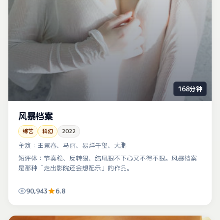
168分钟
风暴档案
综艺
科幻
2022
主演：
王景春、马丽、易烊千玺、大鹏
短评体：节奏稳、反转狠、结尾狠不下心又不得不狠。风暴档案
是那种「走出影院还会想配乐」的作品。
90,943
6.8