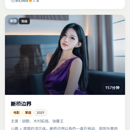
89,664
7.4
英国
完结
157分钟
断桥边界
电影
家庭
2021
主演：
胡歌、木村拓哉、张曼玉
公路 + 救赎的混合体。断桥边界让角色一直在移动，英国外景地