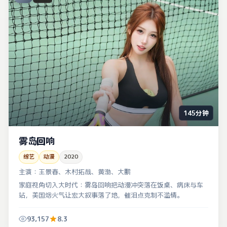
145分钟
雾岛回响
综艺
动漫
2020
主演：
王景春、木村拓哉、黄渤、大鹏
家庭视角切入大时代：雾岛回响把动漫冲突落在饭桌、病床与车
站，美国烟火气让宏大叙事落了地，催泪点克制不滥情。
93,157
8.3