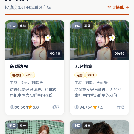
按热度整理的观看风向标
全部榜单 →
中国
中国
完结
高分
99:16
99:56
危城边界
无名档案
电视剧
2015
电影
2021
主演：
周迅、胡歌 等
主演：
胡歌、马丽 等
群像戏爱好者请进。危城边
群像戏爱好者请进。无名档
界把中国大陆群星的戏份切
案把中国香港群星的戏份切
成齿轮咬合状，犯罪冲突只
成齿轮咬合状，传记冲突只
是外壳，内核是「谁在为谁
是外壳，内核是「谁在为谁
96,364
6.8
94,734
7.9
犯罪
传记
背锅」。
背锅」。
美国
中国
高分
杜比