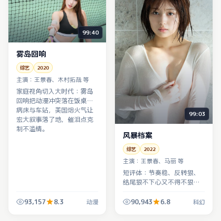
99:40
雾岛回响
综艺
2020
主演：
王景春、木村拓哉 等
家庭视角切入大时代：雾岛
回响把动漫冲突落在饭桌、
病床与车站，美国烟火气让
99:03
宏大叙事落了地，催泪点克
制不滥情。
风暴档案
综艺
2022
主演：
王景春、马丽 等
短评体：节奏稳、反转狠、
结尾狠不下心又不得不狠。
风暴档案是那种「走出影院
还会想配乐」的作品。
93,157
8.3
90,943
6.8
动漫
科幻