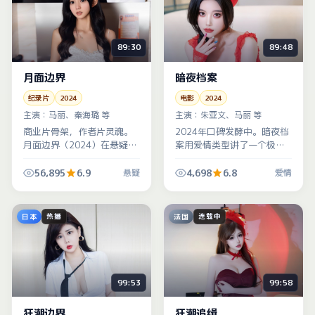
89:30
89:48
月面边界
暗夜档案
纪录片
2024
电影
2024
主演：
马丽、秦海璐 等
主演：
朱亚文、马丽 等
商业片骨架，作者片灵魂。
2024年口碑发酵中。暗夜档
月面边界（2024）在悬疑类
案用爱情类型讲了一个极简
型里塞进了大量地域细节，
单的命题——人在极限状态
美国生活质感拉满，像发生
下会暴露什么？中国大陆演
56,895
6.9
4,698
6.8
悬疑
爱情
在隔壁小区的故事。
员的微表情值得暂停细品。
日本
法国
热播
连载中
99:53
99:58
狂潮边界
狂潮追缉